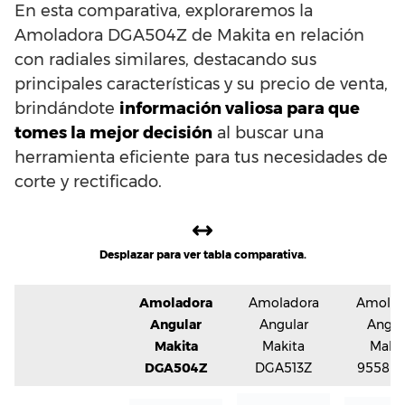
En esta comparativa, exploraremos la
Amoladora DGA504Z de Makita en relación
con radiales similares, destacando sus
principales características y su precio de venta,
brindándote
información valiosa para que
tomes la mejor decisión
al buscar una
herramienta eficiente para tus necesidades de
corte y rectificado.
Desplazar para ver tabla comparativa.
Amoladora
Amoladora
Amolad
Angular
Angular
Angul
Makita
Makita
Maki
DGA504Z
DGA513Z
9558N