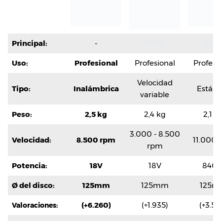
Principal:
-
Uso:
Profesional
Profesional
Profesi
Velocidad
Tipo:
Inalámbrica
Están
variable
Peso:
2,5 kg
2,4 kg
2,1 k
3.000 - 8.500
Velocidad:
8.500 rpm
11.000
rpm
Potencia:
18V
18V
840
Ø del disco:
125mm
125mm
125
(+6.260)
(+1.935)
(+3.55
Valoraciones: